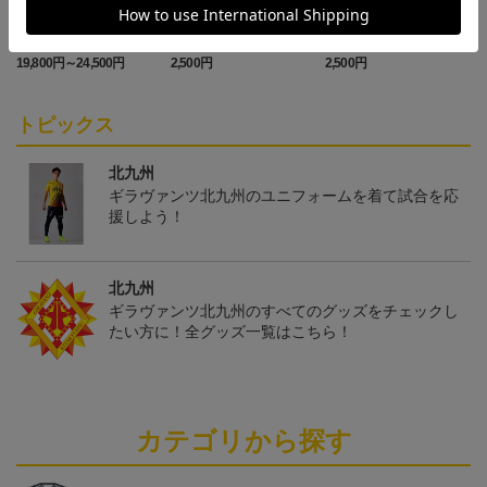
「2026/27シーズン 明治
ギラヴァンツ北九州 キ
ギラヴァンツ北九州 ピ
安田J3リーグ」オーセン
マワリ タオルマフラー
カチュウ タオルマフラー
19,800円～24,500円
2,500円
2,500円
4
ティックユニフォームFP
1st
トピックス
北九州
ギラヴァンツ北九州のユニフォームを着て試合を応
援しよう！
北九州
ギラヴァンツ北九州のすべてのグッズをチェックし
たい方に！全グッズ一覧はこちら！
カテゴリから探す