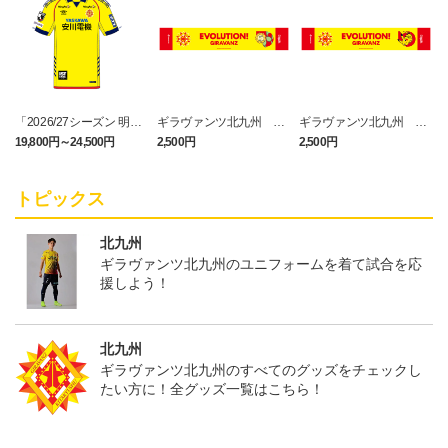
「2026/27シーズン 明治
ギラヴァンツ北九州 キ
ギラヴァンツ北九州 ピ
安田J3リーグ」オーセン
マワリ タオルマフラー
カチュウ タオルマフラー
19,800円～24,500円
2,500円
2,500円
1
ティックユニフォームFP
1st
トピックス
北九州
ギラヴァンツ北九州のユニフォームを着て試合を応
援しよう！
北九州
ギラヴァンツ北九州のすべてのグッズをチェックし
たい方に！全グッズ一覧はこちら！