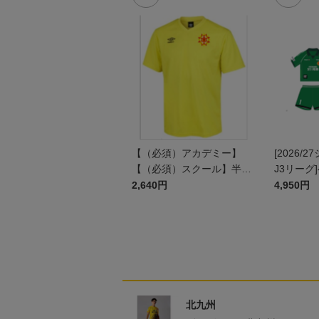
【（必須）アカデミー】
[2026/
【（必須）スクール】半袖
J3リーグ
プラクティスシャツ JR
ム上下セッ
2,640円
4,950円
ン)
北九州