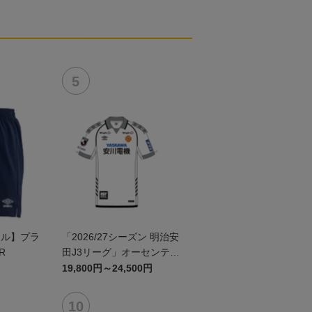
ール】プラ
「2026/27シーズン 明治安
R
田J3リーグ」オーセンティ
ックユニフォームFP2nd
19,800円～24,500円