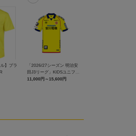
ール】プラ
「2026/27シーズン 明治安
R
田J3リーグ」KIDSユニフォ
ームFP1st
11,000円～15,600円