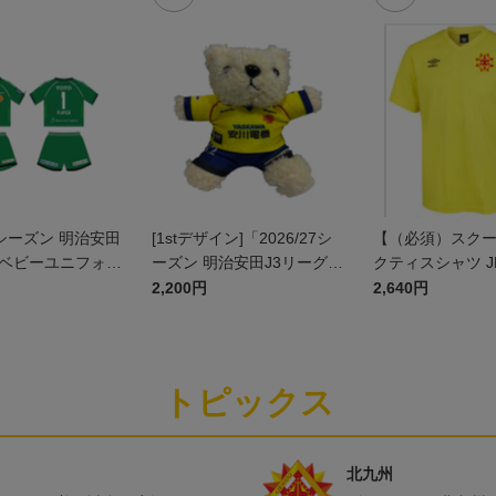
27シーズン 明治安田
[1stデザイン]「2026/27シ
【（必須）スク
]ベビーユニフォー
ーズン 明治安田J3リーグ」
クティスシャツ J
ト(GK1stデザイ
ユニフォームベア
2,200円
2,640円
トピックス
北九州