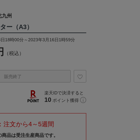
北九州
スター（A3）
日18時00分～2023年3月16日1時59分
円
（税込）
販売終了
楽天IDで決済すると
10
ポイント獲得
：注文から4～5週間
の商品は受注生産商品です。