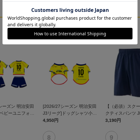
27シーズン 明治安田
[2026/27シーズン 明治安田
【（必須）スク
]ベビーユニフォー
J3リーグ]ドッグシャツ小型
クティスパンツ J
ト(FP1stデザイ
犬用(FP1stデザイン)
4,950円
3,190円