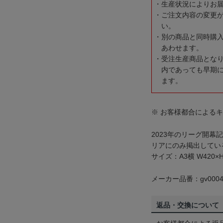
生産状況によりお
ご注文内容の変更
い。
別の商品と同時購
あわせます。
受注生産商品とな
内であっても早期
ます。
※ お客様都合による
2023年のリーグ開
リアにのみ掲出してい
サイズ：A3横 W420×H
メーカー品番：gv0004
返品・交換について