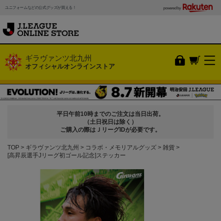
ユニフォームなどの公式グッズが買える！
powered by
ギラヴァンツ北九州
オフィシャルオンラインストア
平日午前10時までのご注文は当日出荷。
（土日祝日は除く）
ご購入の際はＪリーグIDが必要です。
TOP
ギラヴァンツ北九州
コラボ・メモリアルグッズ
雑貨
[高昇辰選手Jリーグ初ゴール記念]ステッカー