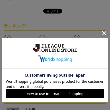
ランキング
「2026/27シーズン 明治
[2026/27シーズン 明治安
[2026/27シーズン 明治安
安田J3リーグ」オーセン
田J3リーグ]ベビーユニフ
田J3リーグ]ドッグシャツ
19,800円～24,500円
4,950円
4,950円
3
ティックユニフォームFP
ォーム上下セット(FP1st
小型犬用(FP1stデザイン)
1st
デザイン)
トピックス
北九州