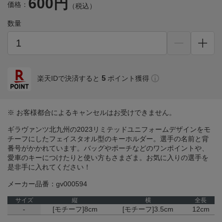
600円
価格：
（税込）
数量
5
楽天IDで決済すると
ポイント獲得
※ お客様都合によるキャンセルはお受けできません。
ギラヴァンツ北九州の2023リミテッドユニフォームデザインをモ
チーフにしたフェイスタオル型のキーホルダー。選手の名前と背
番号がかかれています。バッグやポーチなどのワンポイントや、
愛車のキーにつけたりと使い方もさまざま。お気に入りの選手を
是非手に入れてください！
メーカー品番：gv000594
サイズ
縦
横
全長
-
[モチーフ]8cm
[モチーフ]3.5cm
12cm