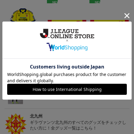
NEW
NEW
「2026/27シーズン 明治
ギラヴァンツ北九州 キ
ギラヴァンツ北九州 ピ
安田J3リーグ」オーセン
マワリ タオルマフラー
カチュウ タオルマフラー
19,800円～24,500円
2,500円
2,500円
4
ティックユニフォームFP
1st
トピックス
北九州
ギラヴァンツ北九州のユニフォームを着て試合を応
援しよう！
北九州
ギラヴァンツ北九州のすべてのグッズをチェックし
たい方に！全グッズ一覧はこちら！