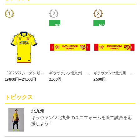
NEW
NEW
「2026/27シーズン 明治
ギラヴァンツ北九州 キ
ギラヴァンツ北九州 ピ
安田J3リーグ」オーセン
マワリ タオルマフラー
カチュウ タオルマフラー
19,800円～24,500円
2,500円
2,500円
1
ティックユニフォームFP
1st
トピックス
北九州
ギラヴァンツ北九州のユニフォームを着て試合を応
援しよう！