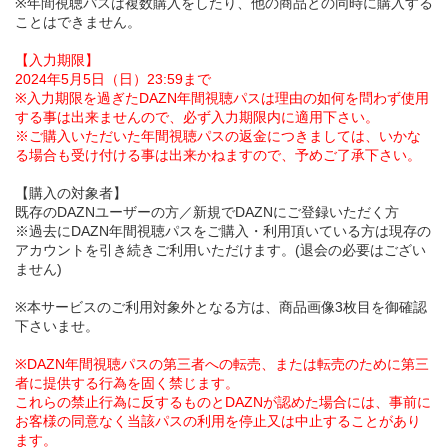
※年間視聴パスは複数購入をしたり、他の商品との同時に購入する
ことはできません。
【入力期限】
2024年5月5日（日）23:59まで
※入力期限を過ぎたDAZN年間視聴パスは理由の如何を問わず使用
する事は出来ませんので、必ず入力期限内に適用下さい。
※ご購入いただいた年間視聴パスの返金につきましては、いかな
る場合も受け付ける事は出来かねますので、予めご了承下さい。
【購入の対象者】
既存のDAZNユーザーの方／新規でDAZNにご登録いただく方
※過去にDAZN年間視聴パスをご購入・利用頂いている方は現存の
アカウントを引き続きご利用いただけます。(退会の必要はござい
ません)
※本サービスのご利用対象外となる方は、商品画像3枚目を御確認
下さいませ。
※DAZN年間視聴パスの第三者への転売、または転売のために第三
者に提供する行為を固く禁じます。
これらの禁止行為に反するものとDAZNが認めた場合には、事前に
お客様の同意なく当該パスの利用を停止又は中止することがあり
ます。