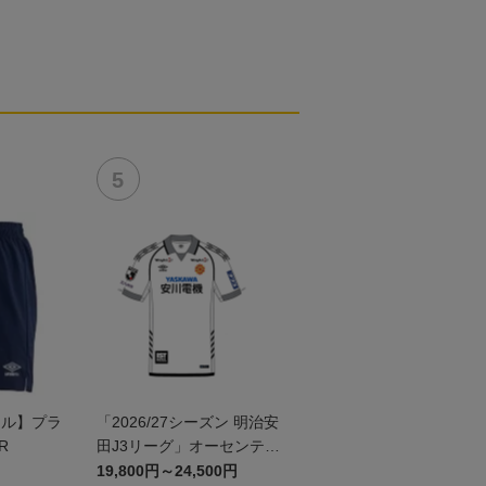
ール】プラ
「2026/27シーズン 明治安
R
田J3リーグ」オーセンティ
ックユニフォームFP2nd
19,800円～24,500円