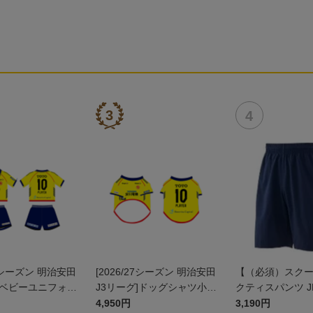
27シーズン 明治安田
[2026/27シーズン 明治安田
【（必須）スク
]ベビーユニフォー
J3リーグ]ドッグシャツ小型
クティスパンツ J
ト(FP1stデザイ
犬用(FP1stデザイン)
4,950円
3,190円