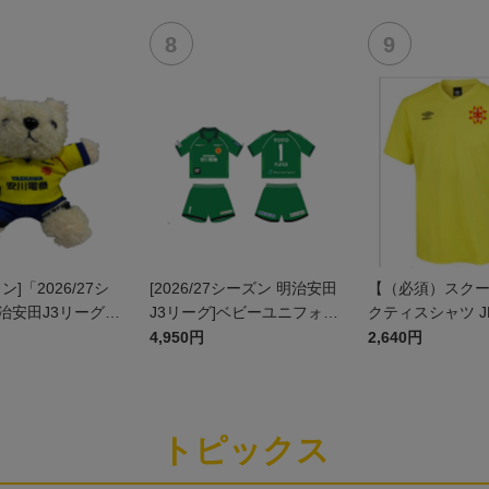
ン]「2026/27シ
[2026/27シーズン 明治安田
【（必須）スク
治安田J3リーグ」
J3リーグ]ベビーユニフォー
クティスシャツ J
ームベア
ム上下セット(GK1stデザイ
4,950円
2,640円
ン)
トピックス