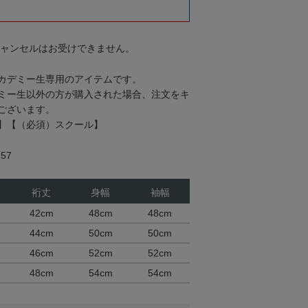
キャンセルはお受けできません。
カデミー生専用のアイテムです。
ミー生以外の方が購入された場合、注文をキ
ございます。
】【（必須）スクール】
57
裄丈
身幅
袖幅
42cm
48cm
48cm
44cm
50cm
50cm
46cm
52cm
52cm
48cm
54cm
54cm