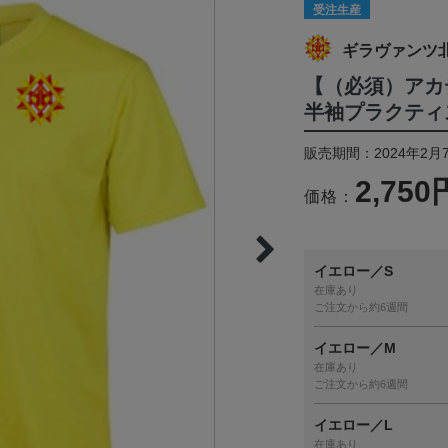
受注生産
ギラヴァンツ
【（必須）アカ
半袖プラクティ
販売期間：2024年2月
2,750
価格：
イエロー／S
在庫あり
ご注文から約6週間
イエロー／M
在庫あり
ご注文から約6週間
イエロー／L
在庫あり