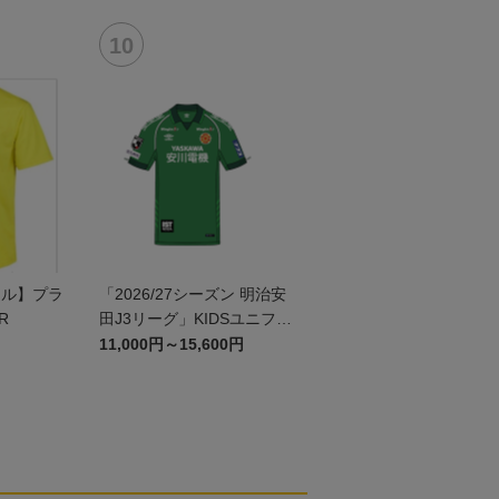
ール】プラ
「2026/27シーズン 明治安
R
田J3リーグ」KIDSユニフォ
ームGK1st
11,000円～15,600円