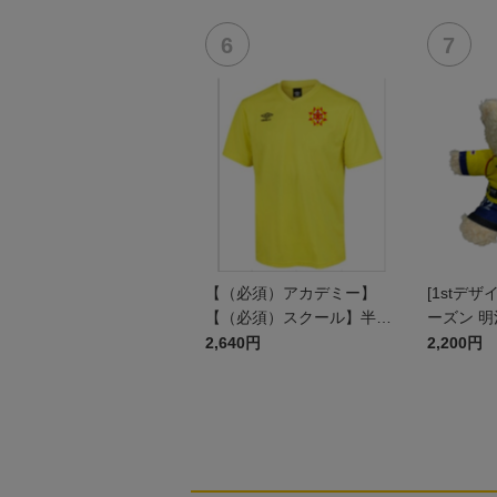
ン)
【（必須）アカデミー】
[1stデザイ
【（必須）スクール】半袖
ーズン 明
プラクティスシャツ JR
ユニフォ
2,640円
2,200円