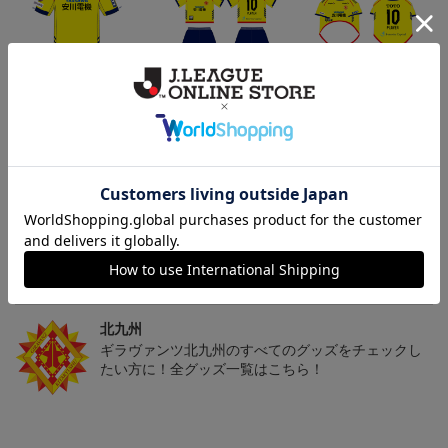
「2026/27シーズン 明治
[2026/27シーズン 明治安
[2026/27シーズン 明治安
安田J3リーグ」オーセン
田J3リーグ]ベビーユニフ
田J3リーグ]ドッグシャツ
19,800円～24,500円
4,950円
4,950円
3
ティックユニフォームFP
ォーム上下セット(FP1st
小型犬用(FP1stデザイン)
1st
デザイン)
トピックス
北九州
ギラヴァンツ北九州のユニフォームを着て試合を応
援しよう！
北九州
ギラヴァンツ北九州のすべてのグッズをチェックし
たい方に！全グッズ一覧はこちら！