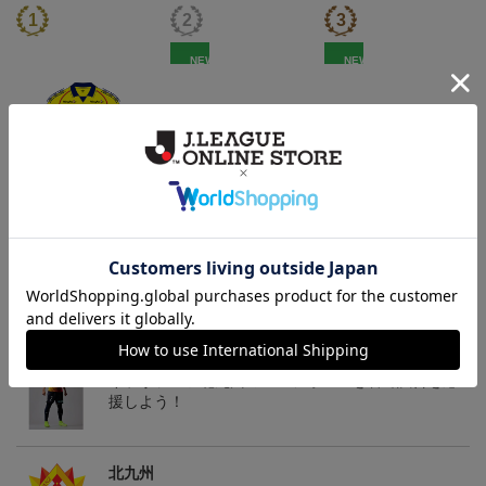
NEW
NEW
「2026/27シーズン 明治
ギラヴァンツ北九州 キ
ギラヴァンツ北九州 ピ
安田J3リーグ」オーセン
マワリ タオルマフラー
カチュウ タオルマフラー
19,800円～24,500円
2,500円
2,500円
4
ティックユニフォームFP
1st
トピックス
北九州
ギラヴァンツ北九州のユニフォームを着て試合を応
援しよう！
北九州