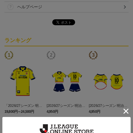
ヘルプページ
ランキング
「2026/27シーズン 明治
[2026/27シーズン 明治安
[2026/27シーズン 明治安
安田J3リーグ」オーセン
田J3リーグ]ベビーユニフ
田J3リーグ]ドッグシャツ
19,800円～24,500円
4,950円
4,950円
3
ティックユニフォームFP
ォーム上下セット(FP1st
小型犬用(FP1stデザイン)
1st
デザイン)
トピックス