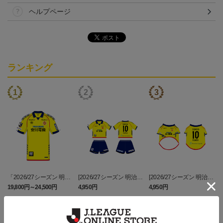
ヘルプページ
ランキング
「2026/27シーズン 明治
[2026/27シーズン 明治安
[2026/27シーズン 明治安
安田J3リーグ」オーセン
田J3リーグ]ベビーユニフ
田J3リーグ]ドッグシャツ
19,800円～24,500円
4,950円
4,950円
3
ティックユニフォームFP
ォーム上下セット(FP1st
小型犬用(FP1stデザイン)
1st
デザイン)
トピックス