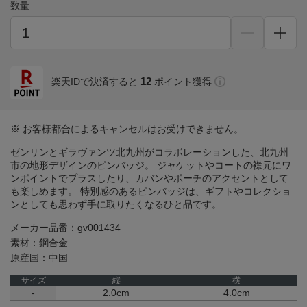
数量
12
楽天IDで決済すると
ポイント獲得
※ お客様都合によるキャンセルはお受けできません。
ゼンリンとギラヴァンツ北九州がコラボレーションした、北九州
市の地形デザインのピンバッジ。 ジャケットやコートの襟元にワ
ンポイントでプラスしたり、カバンやポーチのアクセントとして
も楽しめます。 特別感のあるピンバッジは、ギフトやコレクショ
ンとしても思わず手に取りたくなるひと品です。
メーカー品番：gv001434
素材：鋼合金
原産国：中国
サイズ
縦
横
-
2.0cm
4.0cm