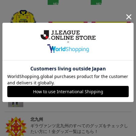
NEW
NEW
「2026/27シーズン 明治
ギラヴァンツ北九州 キ
ギラヴァンツ北九州 ピ
安田J3リーグ」オーセン
マワリ タオルマフラー
カチュウ タオルマフラー
19,800円～24,500円
2,500円
2,500円
1
ティックユニフォームFP
1st
トピックス
北九州
ギラヴァンツ北九州のユニフォームを着て試合を応
援しよう！
北九州
ギラヴァンツ北九州のすべてのグッズをチェックし
たい方に！全グッズ一覧はこちら！