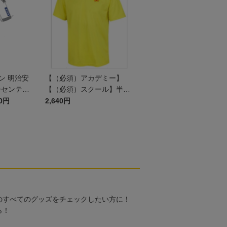
ズン 明治安
【（必須）アカデミー】
ーセンティ
【（必須）スクール】半袖
P2nd
プラクティスシャツ JR
00円
2,640円
のすべてのグッズをチェックしたい方に！
ら！