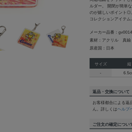
ルダー。 開閉が簡単
のが嬉しいポイント◎
コレクションアイテム
メーカー品番：gv0014
素材：アクリル 真鍮
原産国：日本
サイズ
縦
-
6.5
返品・交換について
お客様都合による返
ん。詳しくは
ヘルプ
ご注文の確定につい