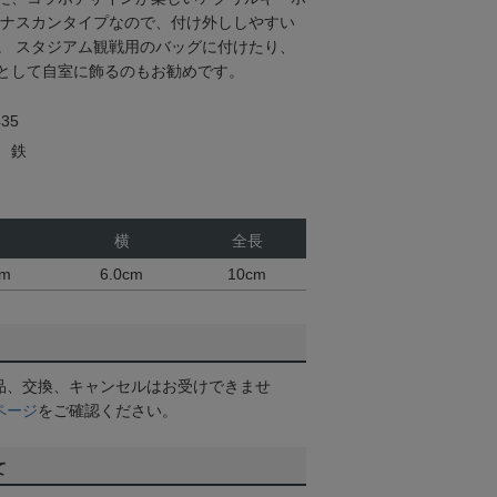
なナスカンタイプなので、付け外ししやすい
。 スタジアム観戦用のバッグに付けたり、
として自室に飾るのもお勧めです。
35
 鉄
横
全長
cm
6.0cm
10cm
品、交換、キャンセルはお受けできませ
ページ
をご確認ください。
て