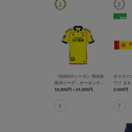
NEW
「2026/27シーズン 明治安
ギラヴァ
田J3リーグ」オーセンティ
ワリ タ
ックユニフォームFP1st
19,800円～24,500円
2,500円