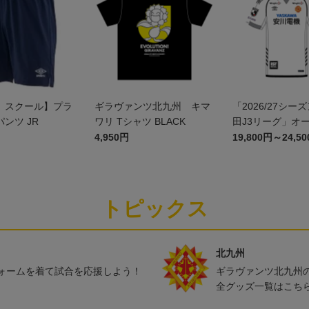
）スクール】プラ
ギラヴァンツ北九州 キマ
「2026/27シー
ンツ JR
ワリ Tシャツ BLACK
田J3リーグ」オ
ックユニフォームF
4,950円
19,800円～24,5
トピックス
北九州
ォームを着て試合を応援しよう！
ギラヴァンツ北九州
全グッズ一覧はこち