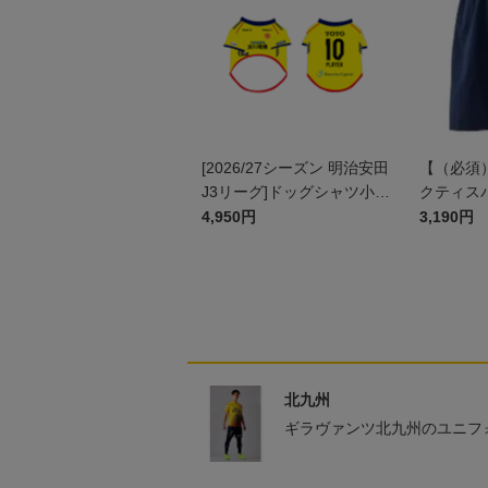
[2026/27シーズン 明治安田
【（必須
J3リーグ]ドッグシャツ小型
クティスパ
犬用(FP1stデザイン)
4,950円
3,190円
北九州
ギラヴァンツ北九州のユニフ