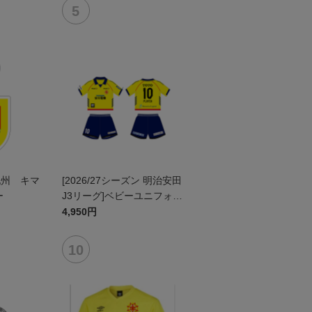
九州 キマ
[2026/27シーズン 明治安田
ー
J3リーグ]ベビーユニフォー
ム上下セット(FP1stデザイ
4,950円
ン)