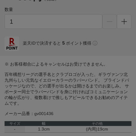
数量
5
楽天IDで決済すると
ポイント獲得
※ お客様都合によるキャンセルはお受けできません。
百年構想リーグの選手名とクラブロゴが入った、ギラヴァンツ北
九州らしい元気なイエローカラーのラバーバンド。 ブラインドパ
ッケージなので、どの選手が出るかは開けるまでのお楽しみ。 サ
ポーター同士でラバーバンドを身に付ければコミュニケーション
の輪が広がり、複数着けで推しもアピールできるお勧めのアイテ
ムです。
メーカー品番：gv001436
サイズ
幅
その他
-
1.3cm
(内周)19cm