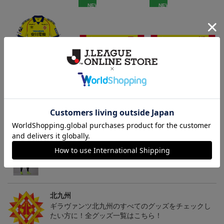
NEW
NEW
「2026/27シーズン 明治
ギラヴァンツ北九州 キ
ギラヴァンツ北九州 ピ
安田J3リーグ」オーセン
マワリ タオルマフラー
カチュウ タオルマフラー
19,800円～24,500円
2,500円
2,500円
1
ティックユニフォームFP
1st
トピックス
北九州
ギラヴァンツ北九州のユニフォームを着て試合を応
援しよう！
北九州
ギラヴァンツ北九州のすべてのグッズをチェックし
たい方に！全グッズ一覧はこちら！