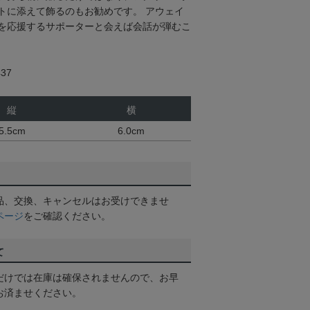
トに添えて飾るのもお勧めです。 アウェイ
を応援するサポーターと会えば会話が弾むこ
37
縦
横
5.5cm
6.0cm
品、交換、キャンセルはお受けできませ
ページ
をご確認ください。
て
だけでは在庫は確保されませんので、お早
お済ませください。