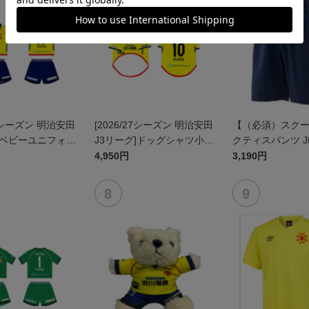
27シーズン 明治安田
[2026/27シーズン 明治安田
【（必須）スク
]ベビーユニフォー
J3リーグ]ドッグシャツ小型
クティスパンツ J
ト(FP1stデザイ
犬用(FP1stデザイン)
4,950円
3,190円