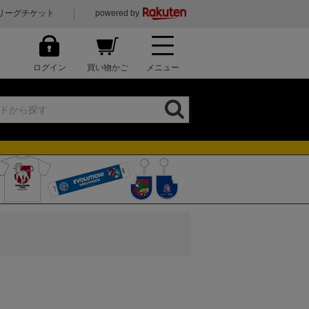
リーグチケット
powered by
ログイン
買い物かご
メニュー