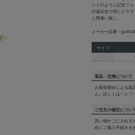
ンドのように記念フォ
の遠征先で同じクラブ
と間違い無し。
メーカー品番：gv0014
サイズ
-
返品・交換について
お客様都合による返
ん。詳しくは
ヘルプ
ご注文の確定につい
買い物かごに入れる
めにご購入手続きを