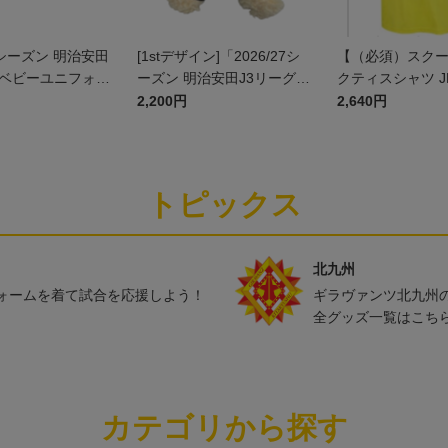
27シーズン 明治安田
[1stデザイン]「2026/27シ
【（必須）スク
]ベビーユニフォー
ーズン 明治安田J3リーグ」
クティスシャツ J
ト(GK1stデザイ
ユニフォームベア
2,200円
2,640円
トピックス
北九州
ォームを着て試合を応援しよう！
ギラヴァンツ北九州
全グッズ一覧はこち
カテゴリから探す