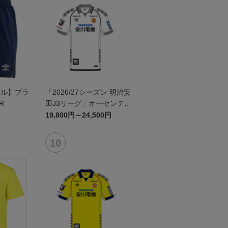
ール】プラ
「2026/27シーズン 明治安
R
田J3リーグ」オーセンティ
ックユニフォームFP2nd
19,800円～24,500円