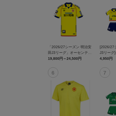
「2026/27シーズン 明治安
[2026/
田J3リーグ」オーセンティ
J3リーグ
ックユニフォームFP1st
ム上下セッ
19,800円～24,500円
4,950円
ン)