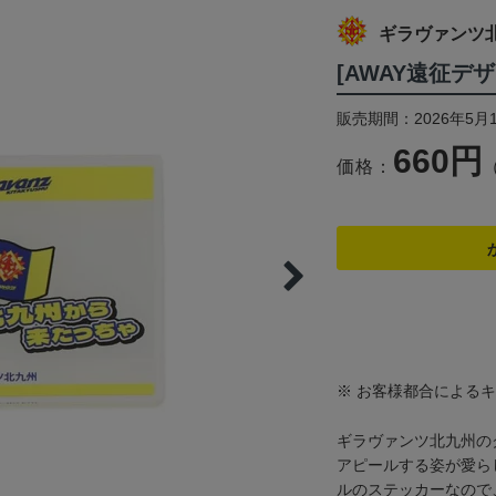
ギラヴァンツ
[AWAY遠征デ
販売期間：2026年5月1
660円
価格：
※ お客様都合による
ギラヴァンツ北九州の
アピールする姿が愛ら
ルのステッカーなので