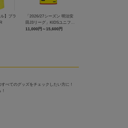
ール】プラ
「2026/27シーズン 明治安
R
田J3リーグ」KIDSユニフォ
ームFP1st
11,000円～15,600円
のすべてのグッズをチェックしたい方に！
ら！