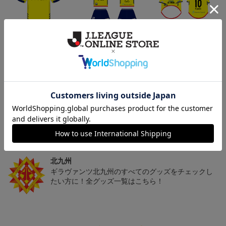
「2026/27シーズン 明治
[2026/27シーズン 明治安
[2026/27シーズン 明治安
安田J3リーグ」オーセン
田J3リーグ]ベビーユニフ
田J3リーグ]ドッグシャツ
19,800円～24,500円
4,950円
4,950円
3
ティックユニフォームFP
ォーム上下セット(FP1st
小型犬用(FP1stデザイン)
1st
デザイン)
トピックス
北九州
ギラヴァンツ北九州のユニフォームを着て試合を応
援しよう！
北九州
ギラヴァンツ北九州のすべてのグッズをチェックし
たい方に！全グッズ一覧はこちら！