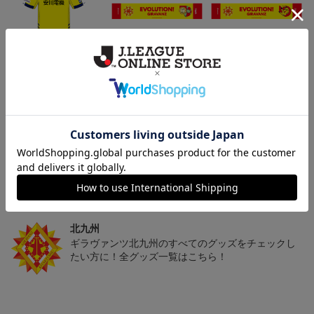
「2026/27シーズン 明治
ギラヴァンツ北九州 キ
ギラヴァンツ北九州 ピ
安田J3リーグ」オーセン
マワリ タオルマフラー
カチュウ タオルマフラー
19,800円～24,500円
2,500円
2,500円
1
ティックユニフォームFP
1st
トピックス
北九州
ギラヴァンツ北九州のユニフォームを着て試合を応
援しよう！
北九州
ギラヴァンツ北九州のすべてのグッズをチェックし
たい方に！全グッズ一覧はこちら！