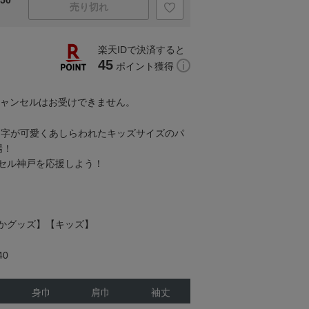
50
売り切れ
楽天IDで決済すると
45
ポイント獲得
キャンセルはお受けできません。
文字が可愛くあしらわれたキッズサイズのパ
場！
セル神戸を応援しよう！
かグッズ】【キッズ】
40
身巾
肩巾
袖丈