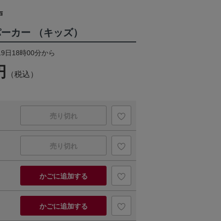
戸
パーカー （キッズ）
19日18時00分から
円
（税込）
売り切れ
売り切れ
かごに追加する
かごに追加する