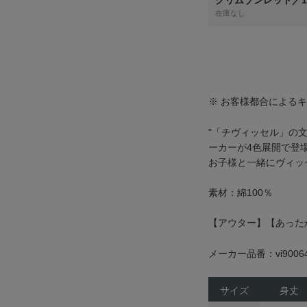
クリムゾンレッド／1
在庫なし
※ お客様都合による
"「チヴィッセル」の
ーカーが4色展開で登
お子様と一緒にヴィッ
素材：綿100％
【アウター】【あった
メーカー品番：vi9006
サイズ
身丈