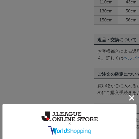
110cm
43cm
130cm
50cm
150cm
56cm
返品・交換について
お客様都合による返
ん。詳しくは
ヘルプ
ご注文の確定につい
買い物かごに入れる
めにご購入手続きを
送料について
3,980円（税込）
は
ヘルプページ
をご