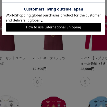
NEW
NEW
_【オーセン】ユニフ
26/27_キッズTシャツ
26/27_【レプ
st）
ォーム長袖（1st
12,500円
28,000円