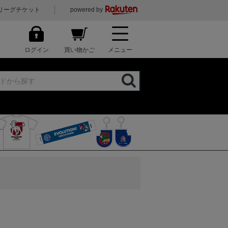
リーグチケット
powered by
ログイン
買い物かご
メニュー