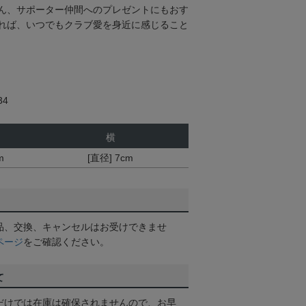
ん、サポーター仲間へのプレゼントにもおす
れば、いつでもクラブ愛を身近に感じること
34
横
m
[直径] 7cm
品、交換、キャンセルはお受けできませ
ページ
をご確認ください。
て
だけでは在庫は確保されませんので、お早