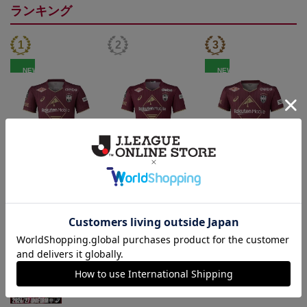
ランキング
NEW
NEW
26/27_【レプリカ】ユニ
26/27_【オーセン】ユニ
26/27_キッズTシャツ
フォーム（1st）
フォーム（1st）
22,000円
36,500円
12,500円
2
トピックス
神戸
26/27シーズンユニフォームはこちら