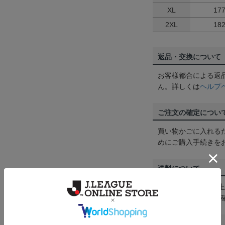
XL
17
2XL
18
返品・交換について
お客様都合による返
ん。詳しくは
ヘルプ
ご注文の確定につい
買い物かごに入れる
めにご購入手続きを
送料について
3,980円（税込）
は
ヘルプページ
をご
配送方法について