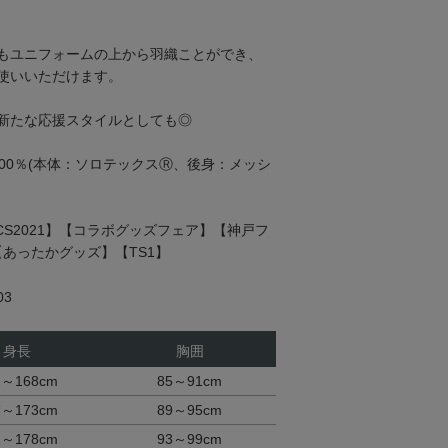
もユニフォームの上から羽織ことができ、
使いいただけます。
新たな応援スタイルとしても◎
00％(本体：ソロテックスⓇ、後身：メッシ
ICS2021】【コラボグッズフェア】【神戸フ
e】【あったかグッズ】【TS1】
03
身長
胸囲
2～168cm
85～91cm
7～173cm
89～95cm
2～178cm
93～99cm