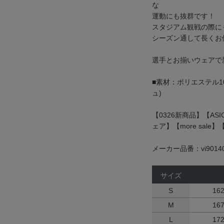
な
運動にも抜群です！
スタジアム観戦の際に
シーズン通して長くお
選手とお揃いウェアで
■素材：ポリエステル1
ュ)
【0326新商品】【AS
ェア】【more sal
メーカー品番：vi9014
サイズ
S
16
M
16
L
17