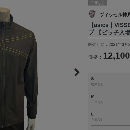
在庫なし
ヴィッセル神
【asics｜VIS
プ 【ピッチ入
販売期間：2021年3月
12,10
価格：
S
在庫なし
M
在庫なし
L
在庫なし