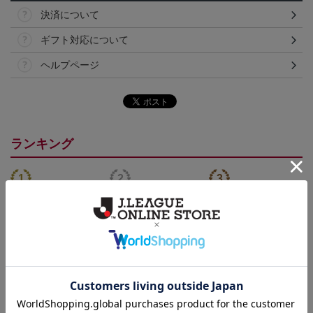
決済について
ギフト対応について
ヘルプページ
ランキング
26/27_【オーセン】ユニ
【SEIKO｜VISSEL KOB
26/27_【オーセン】ユニ
フォーム（1st）
E】 30th Anniversary Mod
フォーム長袖（1st）
36,500円
50,000円
39,400円
3