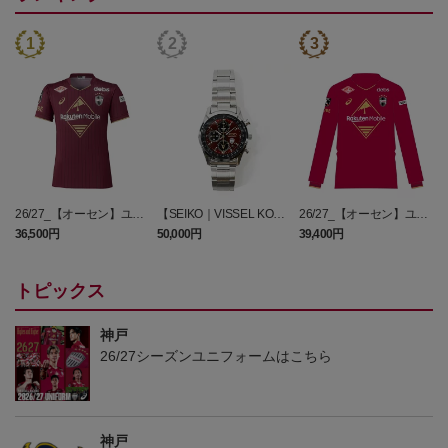
26/27_【オーセン】ユニ
【SEIKO｜VISSEL KOB
26/27_【オーセン】ユニ
フォーム（1st）
E】 30th Anniversary Mod
フォーム長袖（1st）
36,500円
50,000円
39,400円
3
el
トピックス
神戸
26/27シーズンユニフォームはこちら
神戸