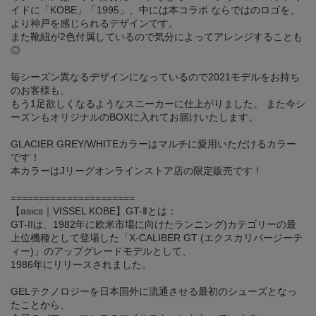
イドに「KOBE」「1995」、中には本コラボ ならではのロゴを、
より神戸を感じられるデザインです。
また靴紐が2色付属しているので気分によってアレンジすることも
◎
毎シーズン異なるデザインになっているので2021モデルをお持ち
のお客様も、
もう1足欲しくなるようなスニーカーに仕上がりました。 また今シ
ーズンもオリジナルのBOXに入れてお届けいたします。
GLACIER GREY/WHITEカラーはマルチに愛用いただけるカラー
です！
本カラーはJリーグオンラインストア店の限定販売です！
======================
【asics｜VISSEL KOBE】GT-Ⅱとは：
GT-IIは、1982年に欧米市場に向けたランニング)カテゴリーの最
上位機種として登場した「X-CALIBER GT (エクスカリバージーテ
ィー)」のアップグレードモデルとして、
1986年にリリースされました。
GELテクノロジーを日本国外に流通させる最初のシューズとなっ
たことから、