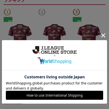
ランキング
NEW
NEW
26/27_【レプリカ】ユニ
26/27_【オーセン】ユニ
26/27_キッズTシャツ
フォーム（1st）
フォーム（1st）
22,000円
36,500円
12,500円
2
トピックス
神戸
26/27シーズンユニフォームはこちら