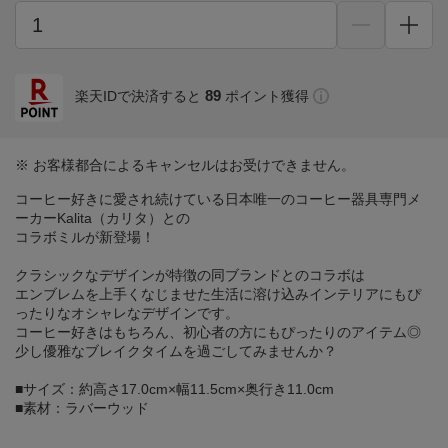
89
楽天IDで決済すると
ポイント獲得
※ お客様都合によるキャンセルはお受けできません。
コーヒー好きに愛され続けている日本唯一のコーヒー器具専門メ
ーカーKalita（カリタ）との
コラボミルが新登場！
クラシックなデザインが特徴の同ブランドとのコラボは
エンブレムを上手くなじませた生活に溶け込みインテリアにもぴ
ったりなオシャレなデザインです。
コーヒー好きはもちろん、初心者の方にもぴったりのアイテム◎
少し優雅なブレイクタイムを過ごしてみませんか？
■サイズ：約高さ17.0cm×幅11.5cm×奥行き11.0cm
■素材：ラバーウッド