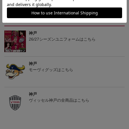
フォーム（1st）
E】 30th Anniversary Mod
フォーム長袖（1st）
36,500円
50,000円
39,400円
3
el
トピックス
神戸
26/27シーズンユニフォームはこちら
神戸
モーヴィグッズはこちら
神戸
ヴィッセル神戸の全商品はこちら