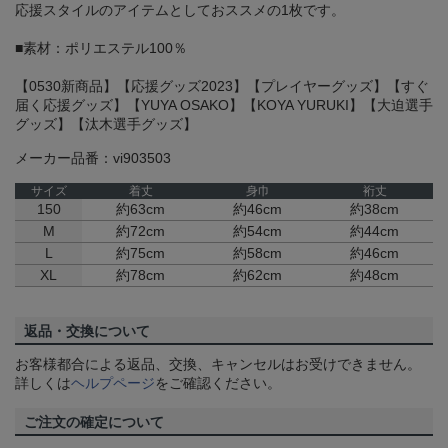
応援スタイルのアイテムとしておススメの1枚です。
■素材：ポリエステル100％
【0530新商品】【応援グッズ2023】【プレイヤーグッズ】【すぐ
届く応援グッズ】【YUYA OSAKO】【KOYA YURUKI】【大迫選手
グッズ】【汰木選手グッズ】
メーカー品番：vi903503
サイズ
着丈
身巾
裄丈
150
約63cm
約46cm
約38cm
M
約72cm
約54cm
約44cm
L
約75cm
約58cm
約46cm
XL
約78cm
約62cm
約48cm
返品・交換について
お客様都合による返品、交換、キャンセルはお受けできません。
詳しくは
ヘルプページ
をご確認ください。
ご注文の確定について