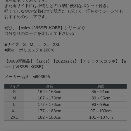
性を追求しております。
また両サイドには小物などの収納に便利なポケット付き。
軽くてしなやかな着心地で肌当たりがよく、汗をかくシーンでも
おすすめのウエアです。
ぜひ、【asics｜VISSEL KOBE】シリーズで
自分なりのコーデを楽しんで下さいね！
■サイズ：S、M、L、XL、2XL
■素材：ポリエステル100％
【0609新商品】【asics】【2023asics】【アシックスコラボ】【a
sics｜VISSEL KOBE】
メーカー品番：vi903595
サイズ
身長
胸囲
S
162～168cm
85～91cm
M
167～173cm
89～95cm
L
172～178cm
93～99cm
XL
177～183cm
97～103cm
2XL
182～188cm
101～107cm