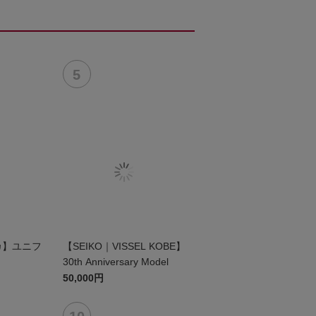
リカ】ユニフ
【SEIKO｜VISSEL KOBE】
）
30th Anniversary Model
50,000円