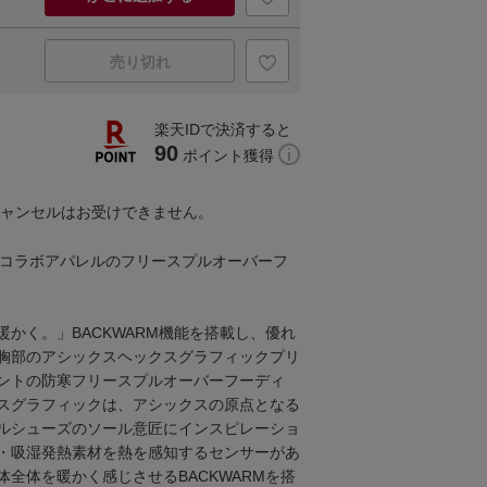
売り切れ
楽天IDで決済すると
90
ポイント獲得
キャンセルはお受けできません。
KOBEのコラボアパレルのフリースプルオーバーフ
かく。」BACKWARM機能を搭載し、優れ
胸部のアシックスヘックスグラフィックプリ
ントの防寒フリースプルオーバーフーディ
スグラフィックは、アシックスの原点となる
ルシューズのソール意匠にインスピレーショ
・吸湿発熱素材を熱を感知するセンサーがあ
全体を暖かく感じさせるBACKWARMを搭