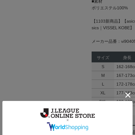
■素材
ポリエステル100%
【1103新商品】【asi
sics｜VISSEL KOBE】
メーカー品番：vi9040
サイズ
身長
S
162-168
M
167-173
L
172-178
XL
177-183
2XL
182-188
返品・交換について
お客様都合による返