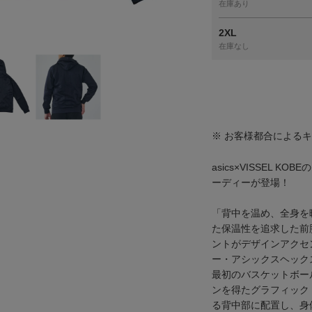
在庫あり
2XL
在庫なし
※ お客様都合による
asics×VISSEL 
ーディーが登場！
「背中を温め、全身を暖
た保温性を追求した前
ントがデザインアクセ
ー・アシックスヘック
最初のバスケットボー
ンを得たグラフィック
る背中部に配置し、身体