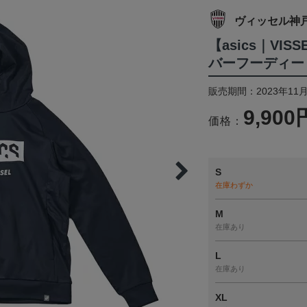
ヴィッセル神
【asics｜VI
バーフーディー
販売期間：2023年11
9,900
価格：
S
在庫わずか
M
在庫あり
L
在庫あり
XL