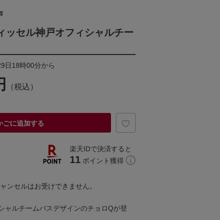
戸
ィッセル神戸オフィシャルチー
29日18時00分から
円
（税込）
かごに追加する
楽天IDで決済すると
11
ポイント獲得
キャンセルはお受けできません。
シャルチームバスデザインのチョロQが登