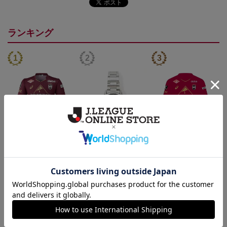
ランキング
26/27_【オーセン】ユニ
【SEIKO｜VISSEL KOB
26/27_【オーセン】ユニ
フォーム（1st）
E】 30th Anniversary Mod
フォーム長袖（1st）
36,500円
50,000円
39,400円
3
el
トピックス
神戸
26/27シーズンユニフォームはこちら