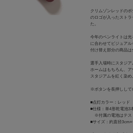
クリムゾンレッドのボディ
のロゴが入ったストラ
た。
今年のペンライトは光
に合わせてビジュアル
付け替え部分の商品は
選手入場時にスタジア
ホームはもちろん、ア
スタジアムを紅く染め
※ボタンを長押しして
■点灯カラー：レッド
■仕様：単4形乾電池3
※付属の電池はテス
■サイズ：約直径3cm×