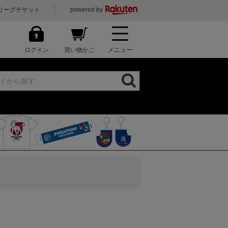
リーグチケット
powered by
ログイン
買い物かご
メニュー