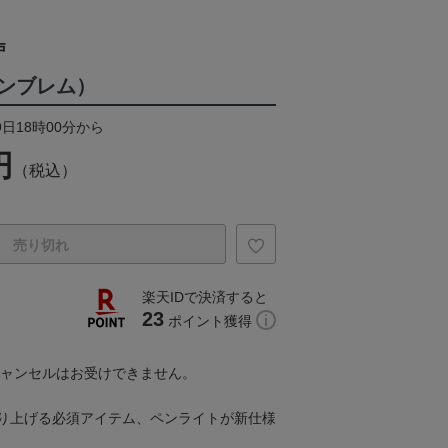
戸
ンブレム）
9日18時00分から
円
（税込）
売り切れ
楽天IDで決済すると
23
ポイント獲得
キャンセルはお受けできません。
り上げる必須アイテム、ペンライトが新仕様