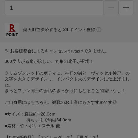
24
楽天IDで決済すると
ポイント獲得
※ お客様都合によるキャンセルはお受けできません。
360度広がる扇が珍しい、丸形の扇子が登場！
クリムゾンレッドのボディに、神戸の街と「ヴィッセル神戸」の
文字を大きくデザインし、インパクト大のデザインに仕上げまし
た。
きっとファン同士の会話のきっかけにもなること間違いなし！
ご自身用にはもちろん、観戦のお土産にもおすすめです◎
■サイズ：直径約Φ28.0cｍ
持ち手まで約縦34.0cｍ
■素材：竹・ポリエステル 他
【0809新商品】【デイリーグッズ】【夏グッズ】