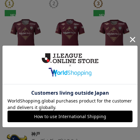
NEW
NEW
26/27_【レプリカ】ユニ
26/27_【オーセン】ユニ
26/27_キッズTシャツ
フォーム（1st）
フォーム（1st）
22,000円
36,500円
12,500円
2
トピックス
神戸
26/27シーズンユニフォームはこちら
神戸