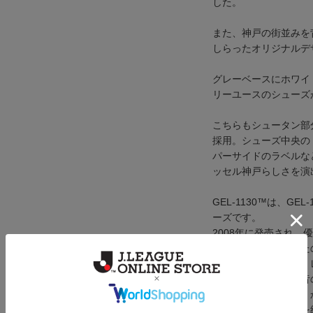
した。
また、神戸の街並みを背景
しらったオリジナルデ
グレーベースにホワイ
リーユースのシューズ
こちらもシュータン部分に
採用。シューズ中央の
パーサイドのラベルな
ッセル神戸らしさを演
GEL-1130™は、G
ーズです。
2008年に発売され
き心地とともにあなた
マテリアルを利用し、
ます。さらに、この昔
ト用にリミックスし、
で、快適なはき心地を