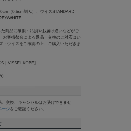
.0cm（0.5cm刻み）、ウイズSTANDARD
EY/WHITE
した商品に破損・汚損やお届け違いなどがご
、お客様都合による返品・交換のご対応はい
ズ・ウイズをご確認の上、ご購入いただきま
S｜VISSEL KOBE】
70
品、交換、キャンセルはお受けできませ
ページ
をご確認ください。
て