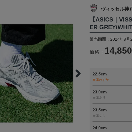
ヴィッセル神
【ASICS｜VISS
ER GREY/WHI
販売期間：2024年9月
14,85
価格：
22.5cm
在庫わずか
23.0cm
在庫あり
23.5cm
在庫なし
24.0cm