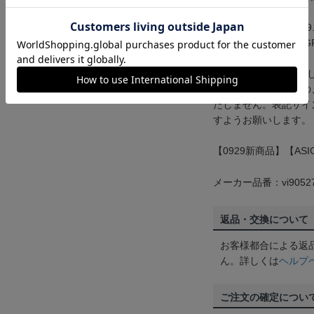
■サイズ：22.5cm～29
■カラー：GLACIER GR
■ご注意事項：お届け
ざいました場合以外の
たしません。表記サイ
すようお願いします。
【0929新商品】【ASIC
メーカー品番：vi9052
返品・交換について
お客様都合による返
ん。詳しくは
ヘルプ
ご注文の確定につい