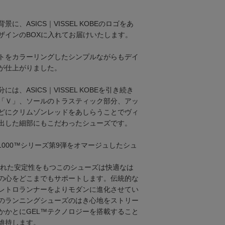
に、ASICS｜VISSEL KOBEのロゴをあ
ザインのBOXに入れてお届けいたします。
トをカラーリングしたシンプルながらもデイ
が仕上がりました。
は、ASICS｜VISSEL KOBEを引き続き
「Ｖ」、ソールのトラスティック部分、アッ
どにクリムゾンレッドをあしらうことでヴィ
出した細部にもこだわったシューズです。
EL-1000™シリーズ第9弾をオマージュしたシュ
、優れた安定性をもつこのシューズは快適なは
の心をどこまでもサポートします。伝統的な
レトロランナーをよりモダンに進化させてい
のランニングシューズのはき心地をストリー
かかとにGEL™テクノロジーを搭載すること
維持します。