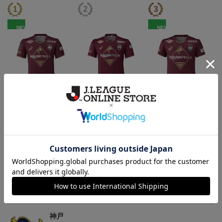
NEW
NEW
26/27_【レプリカ】ユニ
26/27_【オーセン】ユニ
26/27_キッズTシャツ
フォーム（1st）
フォーム（1st）
22,000円
36,500円
12,500円
2
トピックス
神戸
26/27シーズンユニフォームはこちら
神戸