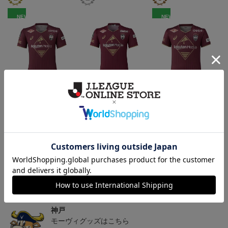
NEW
NEW
26/27_【レプリカ】ユニ
26/27_【オーセン】ユニ
26/27_キッズTシャツ
フォーム（1st）
フォーム（1st）
22,000円
36,500円
12,500円
2
トピックス
神戸
26/27シーズンユニフォームはこちら
神戸
モーヴィグッズはこちら