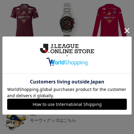
26/27_【オーセン】ユニ
【SEIKO｜VISSEL KOB
26/27_【オーセン】ユニ
フォーム（1st）
E】 30th Anniversary Mod
フォーム長袖（1st）
36,500円
50,000円
39,400円
3
el
トピックス
神戸
26/27シーズンユニフォームはこちら
神戸
モーヴィグッズはこちら