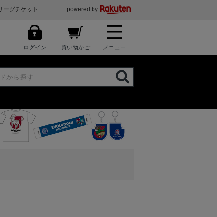
リーグチケット
powered by
ログイン
買い物かご
メニュー