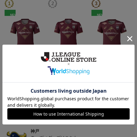
NEW
NEW
26/27_【レプリカ】ユニ
26/27_【オーセン】ユニ
26/27_キッズTシャツ
フォーム（1st）
フォーム（1st）
22,000円
36,500円
12,500円
2
トピックス
神戸
26/27シーズンユニフォームはこちら
神戸