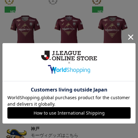
NEW
NEW
26/27_【レプリカ】ユニ
26/27_【オーセン】ユニ
26/27_キッズTシャツ
フォーム（1st）
フォーム（1st）
22,000円
36,500円
12,500円
2
トピックス
神戸
26/27シーズンユニフォームはこちら
神戸
モーヴィグッズはこちら