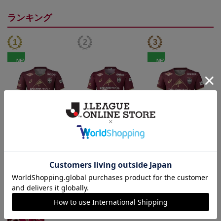
ランキング
NEW
NEW
26/27_【レプリカ】ユニ
26/27_【オーセン】ユニ
26/27_キッズTシャツ
フォーム（1st）
フォーム（1st）
22,000円
36,500円
12,500円
2
トピックス
神戸
26/27シーズンユニフォームはこちら