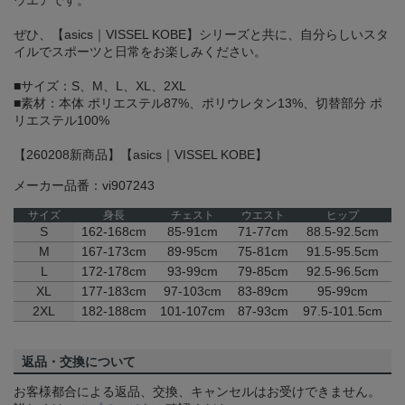
ウエアです。
ぜひ、【asics｜VISSEL KOBE】シリーズと共に、自分らしいスタ
イルでスポーツと日常をお楽しみください。
■サイズ：S、M、L、XL、2XL
■素材：本体 ポリエステル87%、ポリウレタン13%、切替部分 ポ
リエステル100%
【260208新商品】【asics｜VISSEL KOBE】
メーカー品番：vi907243
サイズ
身長
チェスト
ウエスト
ヒップ
S
162-168cm
85-91cm
71-77cm
88.5-92.5cm
M
167-173cm
89-95cm
75-81cm
91.5-95.5cm
L
172-178cm
93-99cm
79-85cm
92.5-96.5cm
XL
177-183cm
97-103cm
83-89cm
95-99cm
2XL
182-188cm
101-107cm
87-93cm
97.5-101.5cm
返品・交換について
お客様都合による返品、交換、キャンセルはお受けできません。