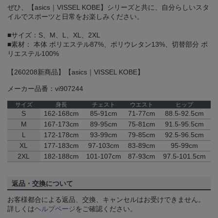
ぜひ、【asics｜VISSEL KOBE】シリーズと共に、自分らしいスタ
イルでスポーツと日常をお楽しみください。
■サイズ：S、M、L、XL、2XL
■素材： 本体 ポリエステル87%、ポリウレタン13%、切替部分 ポ
リエステル100%
【260208新商品】【asics｜VISSEL KOBE】
メーカー品番：vi907244
サイズ
身長
チェスト
ウエスト
ヒップ
S
162-168cm
85-91cm
71-77cm
88.5-92.5cm
M
167-173cm
89-95cm
75-81cm
91.5-95.5cm
L
172-178cm
93-99cm
79-85cm
92.5-96.5cm
XL
177-183cm
97-103cm
83-89cm
95-99cm
2XL
182-188cm
101-107cm
87-93cm
97.5-101.5cm
返品・交換について
お客様都合による返品、交換、キャンセルはお受けできません。
詳しくは
ヘルプページ
をご確認ください。