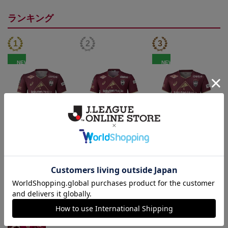
ランキング
NEW
NEW
26/27_【レプリカ】ユニ
26/27_【オーセン】ユニ
26/27_キッズTシャツ
フォーム（1st）
フォーム（1st）
22,000円
36,500円
12,500円
2
トピックス
神戸
26/27シーズンユニフォームはこちら