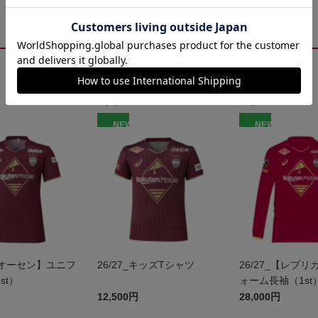
NEW
NEW
_【オーセン】ユニフ
26/27_キッズTシャツ
26/27_【レプ
st）
ォーム長袖（1st
12,500円
28,000円