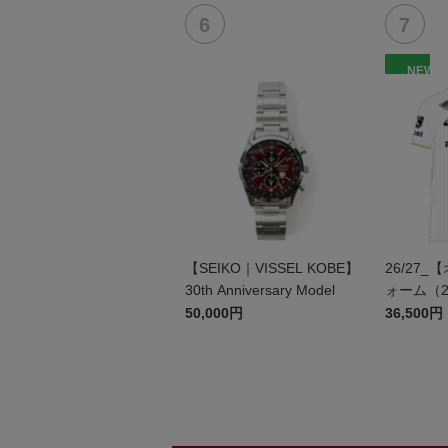
NEW
【SEIKO｜VISSEL KOBE】
26/27
30th Anniversary Model
ォーム（2
50,000円
36,500円