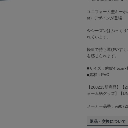
ユニフォーム型キーホ
st）デザインが登場！
今シーズンはぷっくり
れています。
軽量で持ち運びやすく
を感じられます。
■サイズ：約縦4.5cm×横
■素材：PVC
【260213新商品】【
ォーム柄グッズ】【UND
メーカー品番：vi9072
返品・交換について