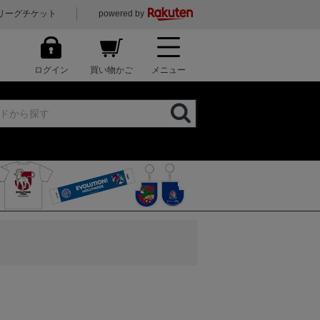
リーグチケット
powered by
ログイン
買い物かご
メニュー