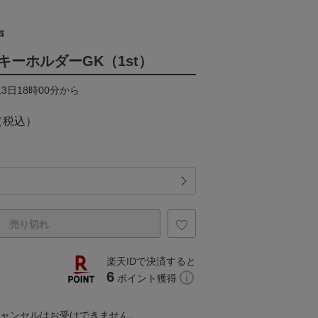
戸
ーホルダーGK（1st）
13日18時00分から
（税込）
売り切れ
楽天IDで決済すると
6
ポイント獲得
キャンセルはお受けできません。