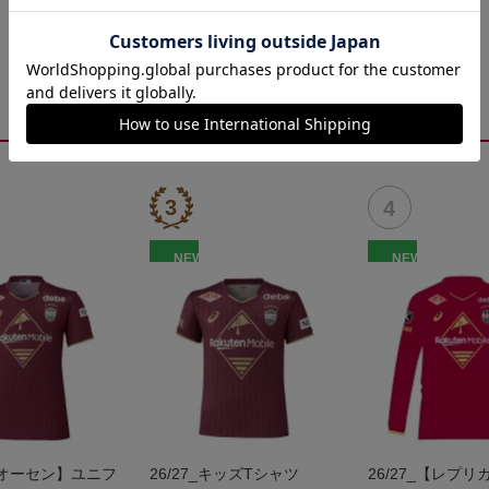
NEW
NEW
_【オーセン】ユニフ
26/27_キッズTシャツ
26/27_【レプ