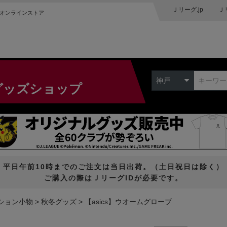
Ｊリーグ.jp
Ｊ
オンラインストア
神戸
グッズショップ
平日午前10時までのご注文は当日出荷。（土日祝日は除く）
ご購入の際はＪリーグIDが必要です。
ション小物
秋冬グッズ
【asics】ウオームグローブ