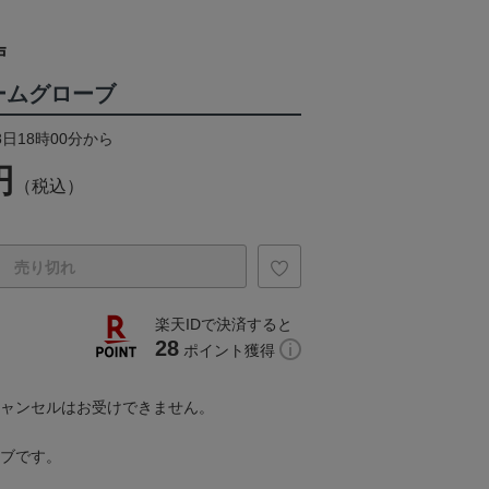
戸
オームグローブ
8日18時00分から
円
（税込）
売り切れ
楽天IDで決済すると
28
ポイント獲得
キャンセルはお受けできません。
ーブです。