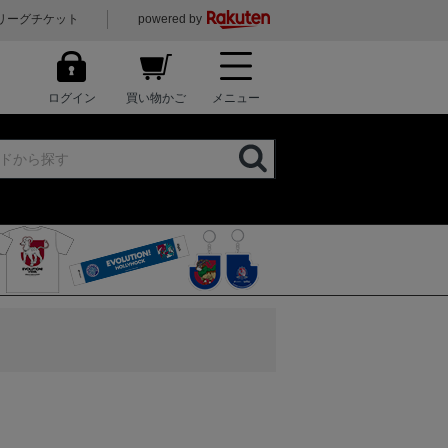
リーグチケット
powered by
ログイン
買い物かご
メニュー