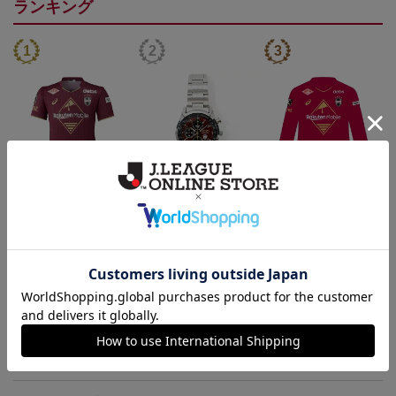
ランキング
26/27_【オーセン】ユニ
【SEIKO｜VISSEL KOB
26/27_【オーセン】ユニ
フォーム（1st）
E】 30th Anniversary Mod
フォーム長袖（1st）
36,500円
50,000円
39,400円
3
el
トピックス
神戸
26/27シーズンユニフォームはこちら