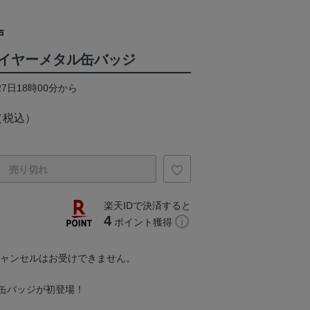
戸
イヤーメタル缶バッジ
27日18時00分から
（税込）
売り切れ
楽天IDで決済すると
4
ポイント獲得
キャンセルはお受けできません。
缶バッジが初登場！