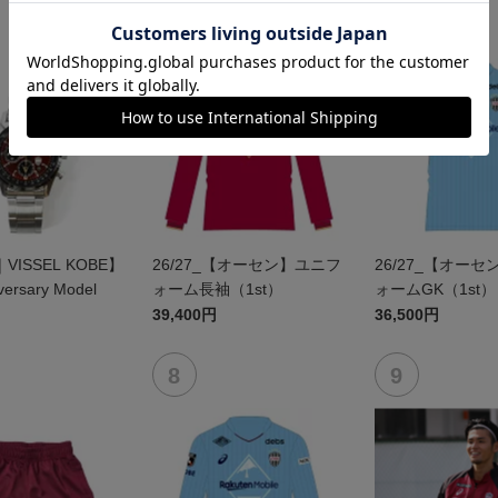
｜VISSEL KOBE】
26/27_【オーセン】ユニフ
26/27_【オー
versary Model
ォーム長袖（1st）
ォームGK（1st）
39,400円
36,500円