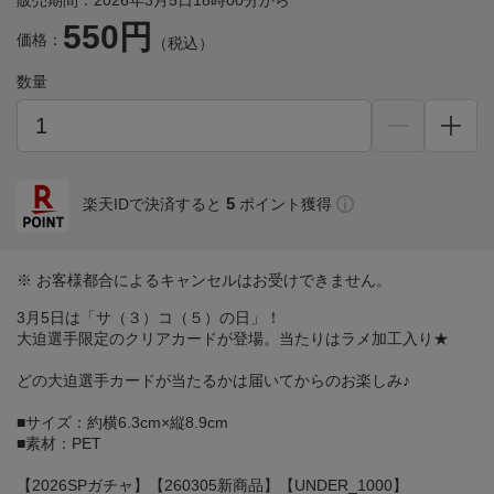
販売期間：2026年3月5日18時00分から
550円
価格：
（税込）
数量
5
楽天IDで決済すると
ポイント獲得
※ お客様都合によるキャンセルはお受けできません。
3月5日は「サ（３）コ（５）の日」！
大迫選手限定のクリアカードが登場。当たりはラメ加工入り★
どの大迫選手カードが当たるかは届いてからのお楽しみ♪
■サイズ：約横6.3cm×縦8.9cm
■素材：PET
【2026SPガチャ】【260305新商品】【UNDER_1000】