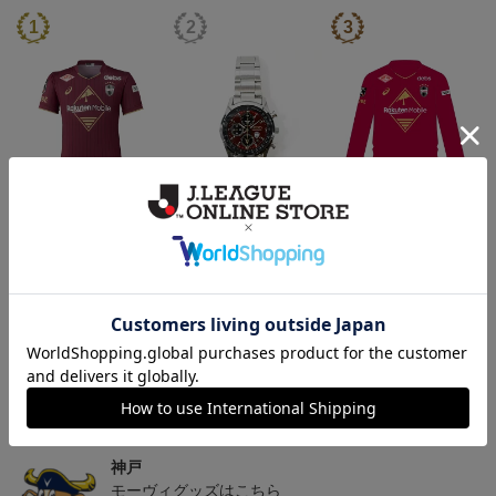
26/27_【オーセン】ユニ
【SEIKO｜VISSEL KOB
26/27_【オーセン】ユニ
フォーム（1st）
E】 30th Anniversary Mod
フォーム長袖（1st）
36,500円
50,000円
39,400円
3
el
トピックス
神戸
26/27シーズンユニフォームはこちら
神戸
モーヴィグッズはこちら