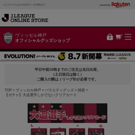
ユニフォームなどの公式グッズが買える！
powered by
ヴィッセル神戸
オフィシャルグッズショップ
平日午前10時までのご注文は当日出荷。
（土日祝日は除く）
ご購入の際はＪリーグIDが必要です。
TOP
ヴィッセル神戸
バラエティグッズ
雑貨
【ガチャ】大迫選手しかでないクリアカード