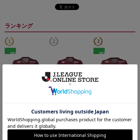
ランキング
NEW
NEW
26/27_【レプリカ】ユニ
26/27_【オーセン】ユニ
26/27_キッズTシャツ
フォーム（1st）
フォーム（1st）
22,000円
36,500円
12,500円
2
トピックス
神戸