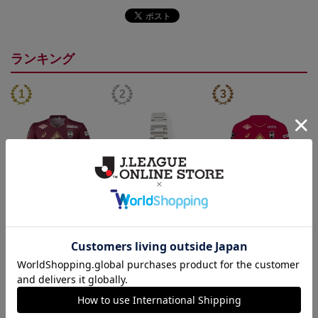
ランキング
26/27_【オーセン】ユニ
【SEIKO｜VISSEL KOB
26/27_【オーセン】ユニ
フォーム（1st）
E】 30th Anniversary Mod
フォーム長袖（1st）
36,500円
50,000円
39,400円
3
el
トピックス
神戸
26/27シーズンユニフォームはこちら