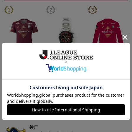
26/27_【オーセン】ユニ
【SEIKO｜VISSEL KOB
26/27_【オーセン】ユニ
フォーム（1st）
E】 30th Anniversary Mod
フォーム長袖（1st）
36,500円
50,000円
39,400円
3
el
トピックス
神戸
26/27シーズンユニフォームはこちら
神戸